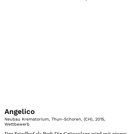
Angelico
Neubau Krematorium, Thun-Schoren
,
(
CH
)
,
2015
,
Wettbewerb
Der Friedhof als Park Die Grünanlage wird mit einem