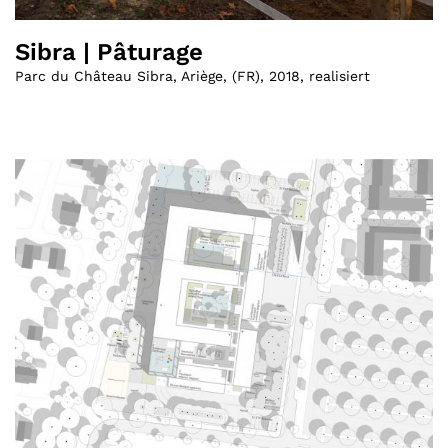
Sibra | Pâturage
Parc du Château Sibra, Ariège
,
(
FR
)
,
2018
,
realisiert