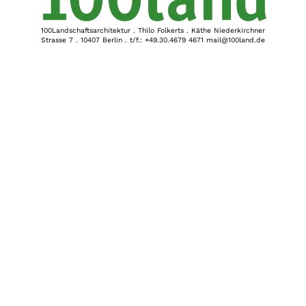
100Landschaftsarchitektur . Thilo Folkerts . Käthe Niederkirchner
Strasse 7 . 10407 Berlin . t/f.: +49.30.4679 4671 mail@100land.de