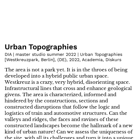
Urban Topographies
DIA | master studio summer 2022 | Urban Topographies
[Westkreuzpark, Berlin]
,
(
DE
)
,
2022
,
Academia
,
Diskurs
The area is not a park yet. It is in the throes of being
developed into a hybrid public urban space.
Westkreuz is a crazy, very hybrid, disorienting space.
Infrastructural lines that cross and enhance geological
givens. The area is characterized, informed and
hindered by the constructions, sections and
constructed disruptions that follow the logic and
logistics of train and automotive structures. Can the
valleys and ridges, the faces and ravines of these
constructed landscapes become the hallmark of a new
kind of urban nature? Can we assess the uniqueness of
the site, with all its challenges and turn it into a unique