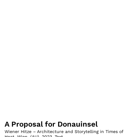
A Proposal for Donauinsel
Wiener Hitze – Architecture and Storytelling in Times of
Heat, Wien
,
(
AU
)
,
2023
,
Text