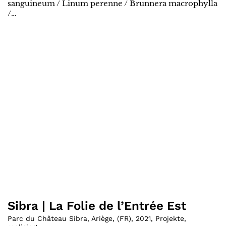
sanguineum / Linum perenne / Brunnera macrophylla
/…
Sibra | La Folie de l’Entrée Est
Parc du Château Sibra, Ariège
,
(
FR
)
,
2021
,
Projekte
,