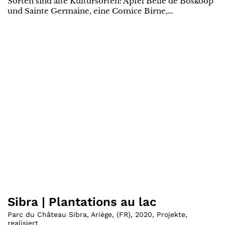
Sorten sind alte Kultursorten: Apfel Belle de Boskoop
und Sainte Germaine, eine Comice Birne,…
Sibra | Plantations au lac
Parc du Château Sibra, Ariège
,
(
FR
)
,
2020
,
Projekte
,
realisiert