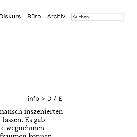
Diskurs
Büro
Archiv
info >
D
/
E
matisch inszenierten
 lassen. Es gab
ätte wegnehmen
aufräumen können,