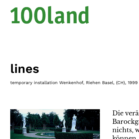
lines
temporary installation Wenkenhof, Riehen Basel
, (
CH
),
1999
Die verä
Barockga
nichts,
können.